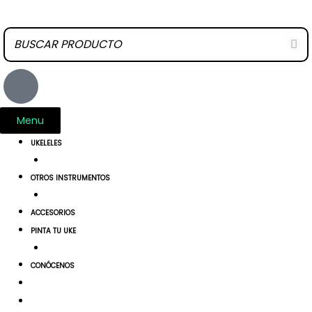
Ir
al
contenido
U
s
e
Menu
r
UKELELES
OTROS INSTRUMENTOS
ACCESORIOS
PINTA TU UKE
CONÓCENOS