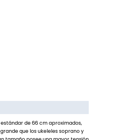
Valoraciones (0)
estándar de 66 cm aproximados,
s grande que los ukeleles soprano y
gran tamaño posee una mayor tensión