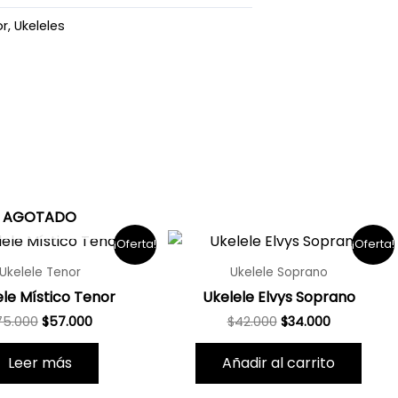
or
,
Ukeleles
AGOTADO
El
El
El
El
¡Oferta!
¡Oferta!
precio
precio
precio
precio
original
actual
original
actual
Ukelele Tenor
Ukelele Soprano
era:
es:
era:
es:
ele Místico Tenor
Ukelele Elvys Soprano
$75.000.
$57.000.
$42.000.
$34.000.
75.000
$
57.000
$
42.000
$
34.000
Leer más
Añadir al carrito