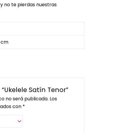
y no te pierdas nuestras
5 cm
 “Ukelele Satín Tenor”
co no será publicada.
Los
cados con
*