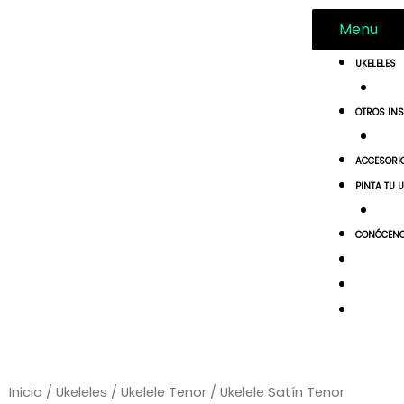
Ir
Menu
al
contenido
UKELELES
OTROS IN
ACCESORI
PINTA TU 
CONÓCEN
Inicio
/
Ukeleles
/
Ukelele Tenor
/ Ukelele Satín Tenor