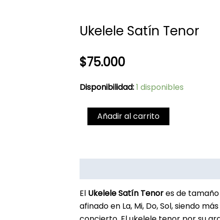
Ukelele Satín Tenor
$
75.000
Ukelele
Disponibilidad:
1 disponibles
Satín
Tenor
Añadir al carrito
cantidad
Descripción
Información adicional
El
Ukelele Satín Tenor
es de tamaño 
afinado en La, Mi, Do, Sol, siendo má
concierto. El ukelele tenor por su 