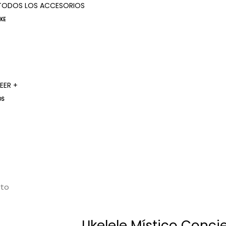
TODOS LOS ACCESORIOS
UKE
LEER +
OS
rto
Ukelele Místico Conci