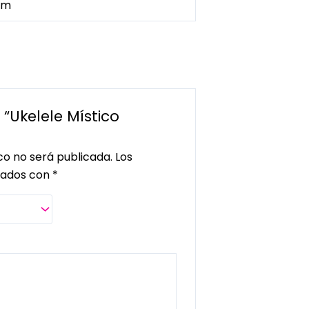
 cm
 “Ukelele Místico
co no será publicada.
Los
cados con
*