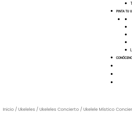
PINTA TU 
CONÓCEN
Inicio
/
Ukeleles
/
Ukeleles Concierto
/ Ukelele Místico Concie